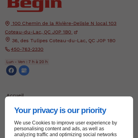
100 Chemin de la Rivière-Delisle N local 103
Coteau-du-Lac, QC
J0P 1B0
36, des Tulipes Coteau-du-Lac, QC J0P 1B0
450-763-2330
Lun - Ven : 7 h à 20 h
Accueil
Politique de confidentialité
Your privacy is our priority
Nous contacter
We use Cookies to improve user experience by
Plan du site
personalising content and ads, as well as
analyzing traffic and optimizing social networks